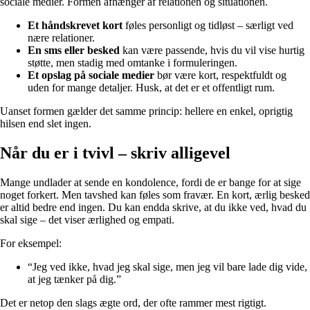
sociale medier. Formen afhænger af relationen og situationen.
Et håndskrevet kort
føles personligt og tidløst – særligt ved
nære relationer.
En sms eller besked
kan være passende, hvis du vil vise hurtig
støtte, men stadig med omtanke i formuleringen.
Et opslag på sociale medier
bør være kort, respektfuldt og
uden for mange detaljer. Husk, at det er et offentligt rum.
Uanset formen gælder det samme princip: hellere en enkel, oprigtig
hilsen end slet ingen.
Når du er i tvivl – skriv alligevel
Mange undlader at sende en kondolence, fordi de er bange for at sige
noget forkert. Men tavshed kan føles som fravær. En kort, ærlig besked
er altid bedre end ingen. Du kan endda skrive, at du ikke ved, hvad du
skal sige – det viser ærlighed og empati.
For eksempel:
“Jeg ved ikke, hvad jeg skal sige, men jeg vil bare lade dig vide,
at jeg tænker på dig.”
Det er netop den slags ægte ord, der ofte rammer mest rigtigt.