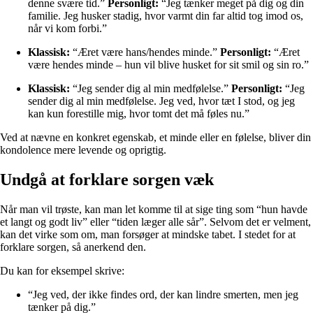
denne svære tid.”
Personligt:
“Jeg tænker meget på dig og din
familie. Jeg husker stadig, hvor varmt din far altid tog imod os,
når vi kom forbi.”
Klassisk:
“Æret være hans/hendes minde.”
Personligt:
“Æret
være hendes minde – hun vil blive husket for sit smil og sin ro.”
Klassisk:
“Jeg sender dig al min medfølelse.”
Personligt:
“Jeg
sender dig al min medfølelse. Jeg ved, hvor tæt I stod, og jeg
kan kun forestille mig, hvor tomt det må føles nu.”
Ved at nævne en konkret egenskab, et minde eller en følelse, bliver din
kondolence mere levende og oprigtig.
Undgå at forklare sorgen væk
Når man vil trøste, kan man let komme til at sige ting som “hun havde
et langt og godt liv” eller “tiden læger alle sår”. Selvom det er velment,
kan det virke som om, man forsøger at mindske tabet. I stedet for at
forklare sorgen, så anerkend den.
Du kan for eksempel skrive:
“Jeg ved, der ikke findes ord, der kan lindre smerten, men jeg
tænker på dig.”