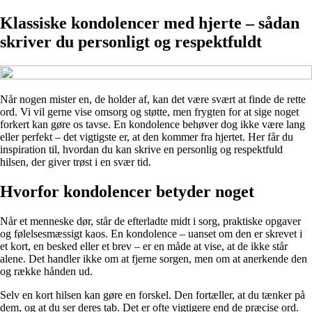
Klassiske kondolencer med hjerte – sådan
skriver du personligt og respektfuldt
Når nogen mister en, de holder af, kan det være svært at finde de rette
ord. Vi vil gerne vise omsorg og støtte, men frygten for at sige noget
forkert kan gøre os tavse. En kondolence behøver dog ikke være lang
eller perfekt – det vigtigste er, at den kommer fra hjertet. Her får du
inspiration til, hvordan du kan skrive en personlig og respektfuld
hilsen, der giver trøst i en svær tid.
Hvorfor kondolencer betyder noget
Når et menneske dør, står de efterladte midt i sorg, praktiske opgaver
og følelsesmæssigt kaos. En kondolence – uanset om den er skrevet i
et kort, en besked eller et brev – er en måde at vise, at de ikke står
alene. Det handler ikke om at fjerne sorgen, men om at anerkende den
og række hånden ud.
Selv en kort hilsen kan gøre en forskel. Den fortæller, at du tænker på
dem, og at du ser deres tab. Det er ofte vigtigere end de præcise ord.