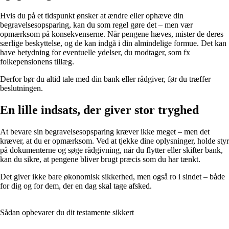
Hvis du på et tidspunkt ønsker at ændre eller ophæve din
begravelsesopsparing, kan du som regel gøre det – men vær
opmærksom på konsekvenserne. Når pengene hæves, mister de deres
særlige beskyttelse, og de kan indgå i din almindelige formue. Det kan
have betydning for eventuelle ydelser, du modtager, som fx
folkepensionens tillæg.
Derfor bør du altid tale med din bank eller rådgiver, før du træffer
beslutningen.
En lille indsats, der giver stor tryghed
At bevare sin begravelsesopsparing kræver ikke meget – men det
kræver, at du er opmærksom. Ved at tjekke dine oplysninger, holde styr
på dokumenterne og søge rådgivning, når du flytter eller skifter bank,
kan du sikre, at pengene bliver brugt præcis som du har tænkt.
Det giver ikke bare økonomisk sikkerhed, men også ro i sindet – både
for dig og for dem, der en dag skal tage afsked.
Sådan opbevarer du dit testamente sikkert