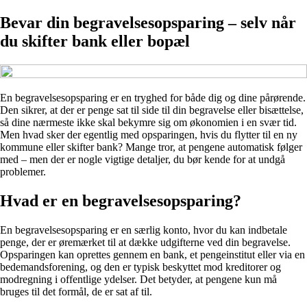
Bevar din begravelsesopsparing – selv når
du skifter bank eller bopæl
En begravelsesopsparing er en tryghed for både dig og dine pårørende.
Den sikrer, at der er penge sat til side til din begravelse eller bisættelse,
så dine nærmeste ikke skal bekymre sig om økonomien i en svær tid.
Men hvad sker der egentlig med opsparingen, hvis du flytter til en ny
kommune eller skifter bank? Mange tror, at pengene automatisk følger
med – men der er nogle vigtige detaljer, du bør kende for at undgå
problemer.
Hvad er en begravelsesopsparing?
En begravelsesopsparing er en særlig konto, hvor du kan indbetale
penge, der er øremærket til at dække udgifterne ved din begravelse.
Opsparingen kan oprettes gennem en bank, et pengeinstitut eller via en
bedemandsforening, og den er typisk beskyttet mod kreditorer og
modregning i offentlige ydelser. Det betyder, at pengene kun må
bruges til det formål, de er sat af til.