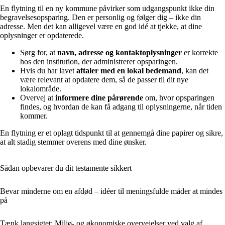
En flytning til en ny kommune påvirker som udgangspunkt ikke din
begravelsesopsparing. Den er personlig og følger dig – ikke din
adresse. Men det kan alligevel være en god idé at tjekke, at dine
oplysninger er opdaterede.
Sørg for, at
navn, adresse og kontaktoplysninger
er korrekte
hos den institution, der administrerer opsparingen.
Hvis du har lavet
aftaler med en lokal bedemand
, kan det
være relevant at opdatere dem, så de passer til dit nye
lokalområde.
Overvej at
informere dine pårørende
om, hvor opsparingen
findes, og hvordan de kan få adgang til oplysningerne, når tiden
kommer.
En flytning er et oplagt tidspunkt til at gennemgå dine papirer og sikre,
at alt stadig stemmer overens med dine ønsker.
Sådan opbevarer du dit testamente sikkert
Bevar minderne om en afdød – idéer til meningsfulde måder at mindes
på
Tænk langsigtet: Miljø- og økonomiske overvejelser ved valg af