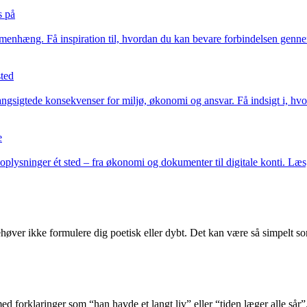
s på
mmenhæng. Få inspiration til, hvordan du kan bevare forbindelsen genne
sted
 langsigtede konsekvenser for miljø, økonomi og ansvar. Få indsigt i, 
e
 oplysninger ét sted – fra økonomi og dokumenter til digitale konti. Læ
høver ikke formulere dig poetisk eller dybt. Det kan være så simpelt s
 med forklaringer som “han havde et langt liv” eller “tiden læger alle så