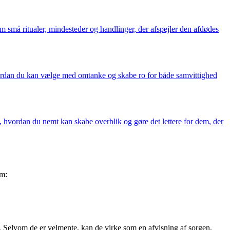
m små ritualer, mindesteder og handlinger, der afspejler den afdødes
hvordan du kan vælge med omtanke og skabe ro for både samvittighed
s, hvordan du nemt kan skabe overblik og gøre det lettere for dem, der
om:
r”. Selvom de er velmente, kan de virke som en afvisning af sorgen.