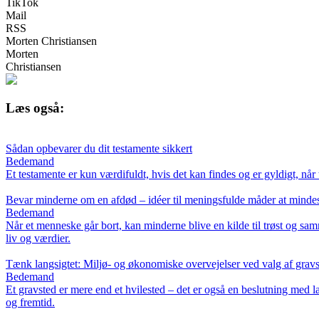
TikTok
Mail
RSS
Morten Christiansen
Morten
Christiansen
Læs også:
Sådan opbevarer du dit testamente sikkert
Bedemand
Et testamente er kun værdifuldt, hvis det kan findes og er gyldigt, når
Bevar minderne om en afdød – idéer til meningsfulde måder at minde
Bedemand
Når et menneske går bort, kan minderne blive en kilde til trøst og sa
liv og værdier.
Tænk langsigtet: Miljø- og økonomiske overvejelser ved valg af grav
Bedemand
Et gravsted er mere end et hvilested – det er også en beslutning med
og fremtid.