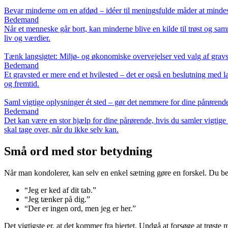
Bevar minderne om en afdød – idéer til meningsfulde måder at minde
Bedemand
Når et menneske går bort, kan minderne blive en kilde til trøst og sa
liv og værdier.
Tænk langsigtet: Miljø- og økonomiske overvejelser ved valg af grav
Bedemand
Et gravsted er mere end et hvilested – det er også en beslutning med
og fremtid.
Saml vigtige oplysninger ét sted – gør det nemmere for dine pårørend
Bedemand
Det kan være en stor hjælp for dine pårørende, hvis du samler vigtige
skal tage over, når du ikke selv kan.
Små ord med stor betydning
Når man kondolerer, kan selv en enkel sætning gøre en forskel. Du be
“Jeg er ked af dit tab.”
“Jeg tænker på dig.”
“Der er ingen ord, men jeg er her.”
Det vigtigste er, at det kommer fra hjertet. Undgå at forsøge at trøste