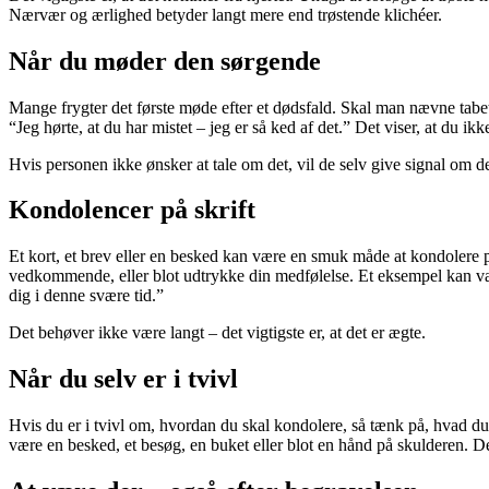
Nærvær og ærlighed betyder langt mere end trøstende klichéer.
Når du møder den sørgende
Mange frygter det første møde efter et dødsfald. Skal man nævne tabet,
“Jeg hørte, at du har mistet – jeg er så ked af det.” Det viser, at du ikke
Hvis personen ikke ønsker at tale om det, vil de selv give signal om det
Kondolencer på skrift
Et kort, et brev eller en besked kan være en smuk måde at kondolere p
vedkommende, eller blot udtrykke din medfølelse. Et eksempel kan væ
dig i denne svære tid.”
Det behøver ikke være langt – det vigtigste er, at det er ægte.
Når du selv er i tvivl
Hvis du er i tvivl om, hvordan du skal kondolere, så tænk på, hvad du s
være en besked, et besøg, en buket eller blot en hånd på skulderen. De