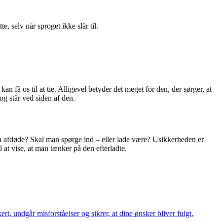
, selv når sproget ikke slår til.
an få os til at tie. Alligevel betyder det meget for den, der sørger, at
g står ved siden af den.
n afdøde? Skal man spørge ind – eller lade være? Usikkerheden er
l at vise, at man tænker på den efterladte.
rt, undgår misforståelser og sikrer, at dine ønsker bliver fulgt.