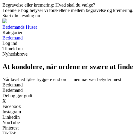
Begravelse eller kremering: Hvad skal du vælge?
I denne e-bog belyser vi forskellene mellem begravelse og kremering. Du 
Start din læsning nu
Bedemands Huset
Kategorier
Bedemand
Log ind
Tilmeld nu
Nyhedsbreve
At kondolere, når ordene er svære at find
Når tavshed føles tryggere end ord – men nærvær betyder mest
Bedemand
Bedemand
Del og gør godt
X
Facebook
Instagram
LinkedIn
YouTube
Pinterest
TikTok