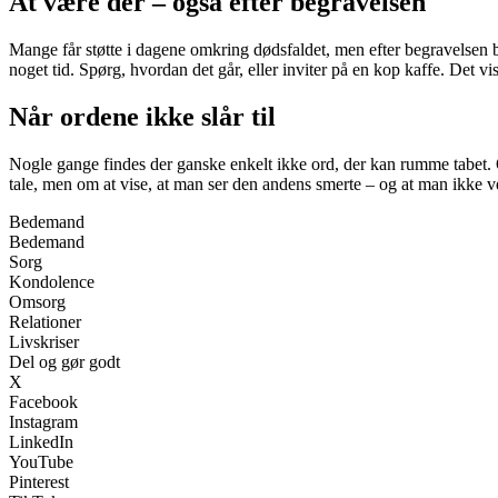
At være der – også efter begravelsen
Mange får støtte i dagene omkring dødsfaldet, men efter begravelsen bl
noget tid. Spørg, hvordan det går, eller inviter på en kop kaffe. Det vi
Når ordene ikke slår til
Nogle gange findes der ganske enkelt ikke ord, der kan rumme tabet. 
tale, men om at vise, at man ser den andens smerte – og at man ikke v
Bedemand
Bedemand
Sorg
Kondolence
Omsorg
Relationer
Livskriser
Del og gør godt
X
Facebook
Instagram
LinkedIn
YouTube
Pinterest