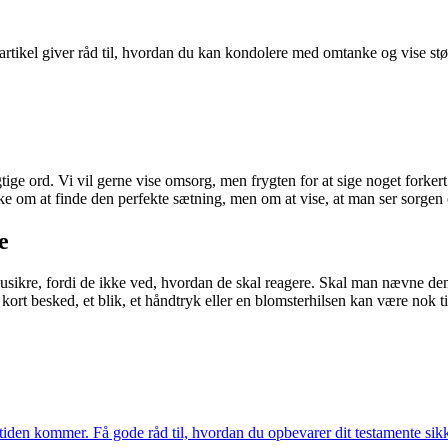
rtikel giver råd til, hvordan du kan kondolere med omtanke og vise støtte
ige ord. Vi vil gerne vise omsorg, men frygten for at sige noget forkert k
e om at finde den perfekte sætning, men om at vise, at man ser sorgen o
e
 usikre, fordi de ikke ved, hvordan de skal reagere. Skal man nævne de
 kort besked, et blik, et håndtryk eller en blomsterhilsen kan være nok ti
 tiden kommer. Få gode råd til, hvordan du opbevarer dit testamente sikke